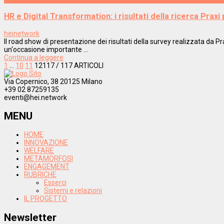
HR e Digital Transformation: i risultati della ricerca Prax
heinetwork
Il road show di presentazione dei risultati della survey realizzata da 
un'occasione importante ...
Continua a leggere
1
…
10
11
12
117
/ 117 ARTICOLI
Via Copernico, 38 20125 Milano
+39 02 87259135
eventi@hei.network
MENU
HOME
INNOVAZIONE
WELFARE
METAMORFOSI
ENGAGEMENT
RUBRICHE
Esserci
Sistemi e relazioni
IL PROGETTO
Newsletter