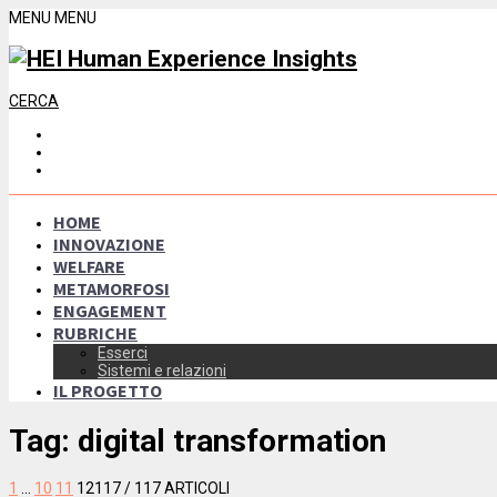
MENU
MENU
CERCA
HOME
INNOVAZIONE
WELFARE
METAMORFOSI
ENGAGEMENT
RUBRICHE
Esserci
Sistemi e relazioni
IL PROGETTO
Tag:
digital transformation
1
…
10
11
12
117
/ 117 ARTICOLI