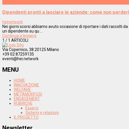
Metamorfosi
Dipendenti pronti a lasciare le aziende: come non perderl
heinetwork
Nei giorni scorsi abbiamo avuto occasione di riportare i dati raccolti d
un dipendente su qu ...
Continua a leggere
1
/ 1 ARTICOLI
Via Copernico, 38 20125 Milano
+39 02 87259135
eventi@hei.network
MENU
HOME
INNOVAZIONE
WELFARE
METAMORFOSI
ENGAGEMENT
RUBRICHE
Esserci
Sistemi e relazioni
IL PROGETTO
Newsletter