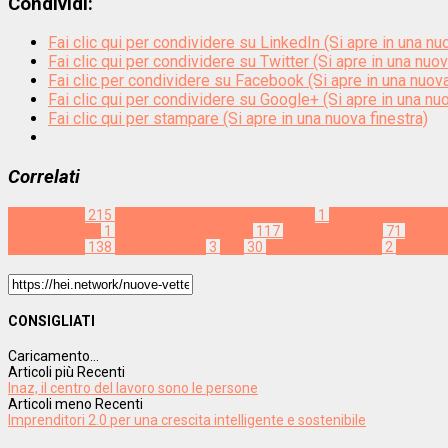
Condividi:
Fai clic qui per condividere su LinkedIn (Si apre in una nu
Fai clic qui per condividere su Twitter (Si apre in una nuov
Fai clic per condividere su Facebook (Si apre in una nuova
Fai clic qui per condividere su Google+ (Si apre in una nuo
Fai clic qui per stampare (Si apre in una nuova finestra)
Correlati
Innovazione
215
Alpine Forum on Smart Industry
1
change managem
innovation hub
1
digital transformation
117
digitalizzazione
71
EUSA
innovazione
138
micro imprese
3
PMI
30
processi produttivi
2
smart i
CONSIGLIATI
Caricamento...
Articoli più Recenti
Inaz, il centro del lavoro sono le persone
Articoli meno Recenti
Imprenditori 2.0 per una crescita intelligente e sostenibile