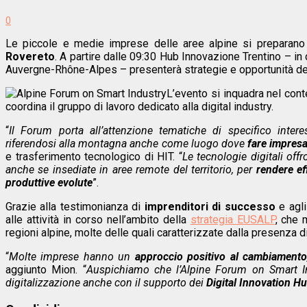
0
Le piccole e medie imprese delle aree alpine si preparano a
Rovereto
. A partire dalle 09:30 Hub Innovazione Trentino – in
Auvergne-Rhône-Alpes – presenterà strategie e opportunità della
L’evento si inquadra nel con
coordina il gruppo di lavoro dedicato alla digital industry.
“
Il Forum porta all’attenzione tematiche di specifico intere
riferendosi alla montagna anche come luogo dove
fare impres
e trasferimento tecnologico di HIT. “
Le tecnologie digitali off
anche se insediate in aree remote del territorio, per
rendere eff
produttive evolute
”.
Grazie alla testimonianza di
imprenditori di successo
e agli
alle attività in corso nell’ambito della
strategia EUSALP
, che 
regioni alpine, molte delle quali caratterizzate dalla presenza d
“
Molte imprese hanno un
approccio positivo al cambiament
aggiunto Mion. “
Auspichiamo che l’Alpine Forum on Smart Ind
digitalizzazione anche con il supporto dei
Digital Innovation H