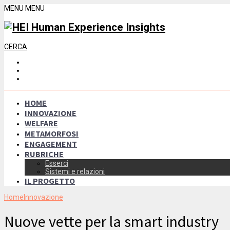
MENU
MENU
CERCA
HOME
INNOVAZIONE
WELFARE
METAMORFOSI
ENGAGEMENT
RUBRICHE
Esserci
Sistemi e relazioni
IL PROGETTO
Home
Innovazione
Nuove vette per la smart industry