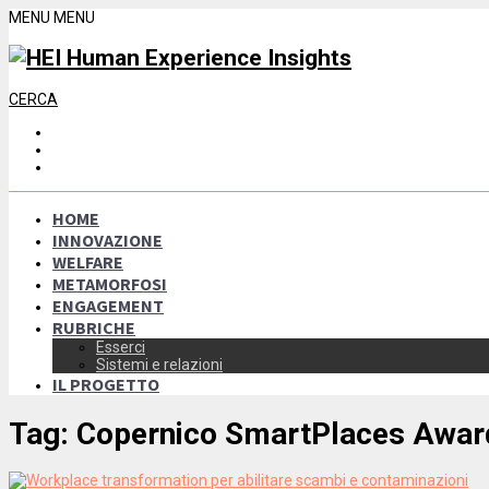
MENU
MENU
CERCA
HOME
INNOVAZIONE
WELFARE
METAMORFOSI
ENGAGEMENT
RUBRICHE
Esserci
Sistemi e relazioni
IL PROGETTO
Tag:
Copernico SmartPlaces Awar