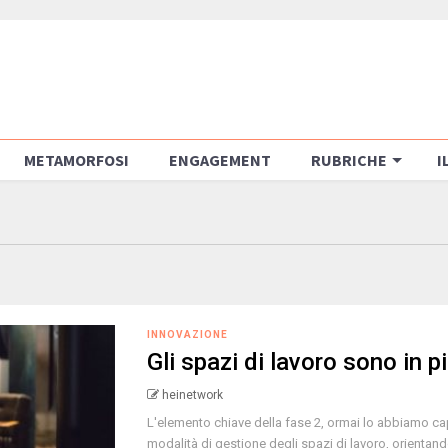
METAMORFOSI
ENGAGEMENT
RUBRICHE
I
INNOVAZIONE
Gli spazi di lavoro sono in 
heinetwork
L'elemento chiave della fase 2, ormai lo abbiamo capi
modalità di gestione degli spazi di lavoro, orientando