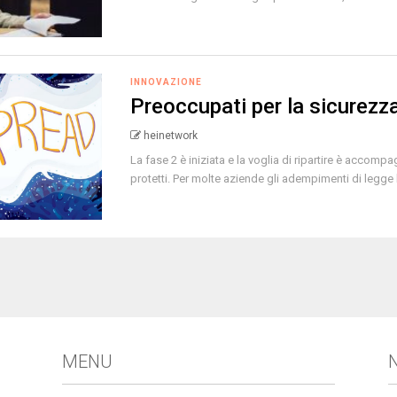
INNOVAZIONE
Preoccupati per la sicurezz
heinetwork
La fase 2 è iniziata e la voglia di ripartire è accomp
protetti. Per molte aziende gli adempimenti di legge 
MENU
N