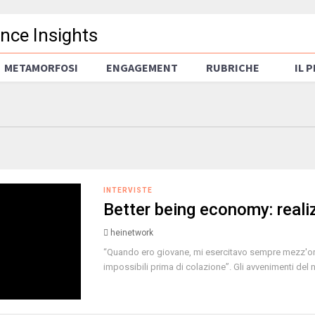
METAMORFOSI
ENGAGEMENT
RUBRICHE
IL 
INTERVISTE
Better being economy: reali
heinetwork
“Quando ero giovane, mi esercitavo sempre mezz'ora 
impossibili prima di colazione”. Gli avvenimenti del n