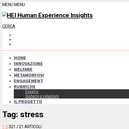
MENU
MENU
CERCA
HOME
INNOVAZIONE
WELFARE
METAMORFOSI
ENGAGEMENT
RUBRICHE
Esserci
Sistemi e relazioni
IL PROGETTO
Tag:
stress
1
2
3
21
/ 21 ARTICOLI