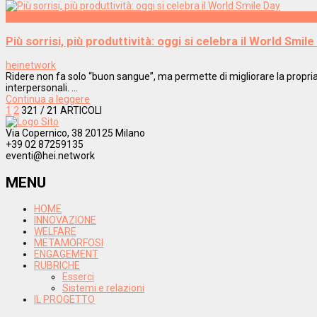
Welfare
Più sorrisi, più produttività: oggi si celebra il World Smile
heinetwork
Ridere non fa solo “buon sangue”, ma permette di migliorare la propria q
interpersonali. ...
Continua a leggere
1
2
3
21
/ 21 ARTICOLI
Via Copernico, 38 20125 Milano
+39 02 87259135
eventi@hei.network
MENU
HOME
INNOVAZIONE
WELFARE
METAMORFOSI
ENGAGEMENT
RUBRICHE
Esserci
Sistemi e relazioni
IL PROGETTO