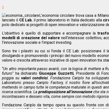
0
L’economia circolare trova casa a Milano
lanciato il
CE Lab
, il primo laboratorio in Italia dedicato alla
cir
polo dedicato ai progetti di open innovation e valorizzazione dei
L’obiettivo è quello di supportare e accompagnare la
trasfo
modelli di creazione del valore
nell’interesse collettivo, a
l’innovazione sociale e l’impact investing.
Sono tre i pilastri su cui si fonda il CE Lab: posizionare il
divulgando e promuovendo i principi del nuovo modello economi
valore e crescita attraverso iniziative di open innovation tra st
“
Un altro importante passo avanti, con la logica di mettere a fru
futuro
” ha dichiarato
Giuseppe Guzzetti
, Presidente di Fond
poggia su
valori condivisi
. Fondazione Cariplo ha sviluppat
Laboratorio presso Cariplo Factory, il nostro fiore all’occh
mettendo in campo tutte le competenze maturate in questi anni, 
ricerca scientifica. La
predisposizione all’innovazione
che sta ne
incontrassero e dessero vita, come sempre con metodo rigoros
Fondazione Cariplo da tempo opera su questo fronte con div