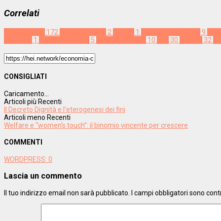
Correlati
Metamorfosi
172
Cariplo Factory
2
CE Lab
1
economia circolare
9
Elle
investing
1
Intesa Sanpaolo
5
open innovation
10
PMI
30
startup
32
ta
CONSIGLIATI
Caricamento...
Articoli più Recenti
Il Decreto Dignità e l’eterogenesi dei fini
Articoli meno Recenti
Welfare e “women’s touch”: il binomio vincente per crescere
COMMENTI
WORDPRESS:
0
Lascia un commento
Il tuo indirizzo email non sarà pubblicato.
I campi obbligatori sono con