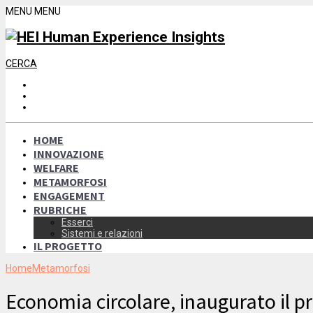
MENU
MENU
CERCA
HOME
INNOVAZIONE
WELFARE
METAMORFOSI
ENGAGEMENT
RUBRICHE
Esserci
Sistemi e relazioni
IL PROGETTO
Home
Metamorfosi
Economia circolare, inaugurato il p