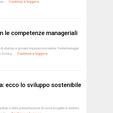
es ...
Continua a leggere
on le competenze manageriali
 di startup e giovani imprese innovative: Federmanager
 forze p ...
Continua a leggere
ra: ecco lo sviluppo sostenibile
sultati e della presentazione di nuovi progetti in ambito