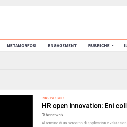
METAMORFOSI
ENGAGEMENT
RUBRICHE
I
INNOVAZIONE
HR open innovation: Eni col
heinetwork
Al termine di un percorso di application e valutazione