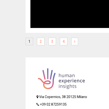
1
2
3
4
Via Copernico, 38 20125 Milano
+39 02 87259135