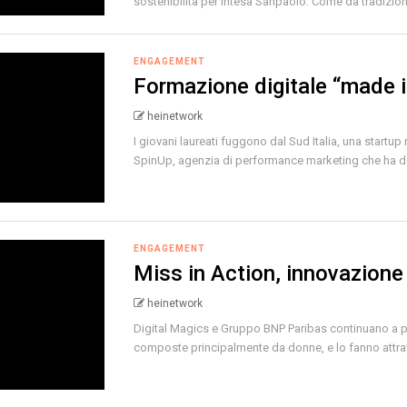
sostenibilità per Intesa Sanpaolo. Come da tradizione
ENGAGEMENT
Formazione digitale “made 
heinetwork
I giovani laureati fuggono dal Sud Italia, una startup
SpinUp, agenzia di performance marketing che ha de
ENGAGEMENT
Miss in Action, innovazione 
heinetwork
Digital Magics e Gruppo BNP Paribas continuano a pu
composte principalmente da donne, e lo fanno attra