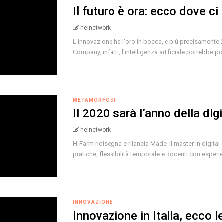
Il futuro è ora: ecco dove ci
heinetwork
L'innovazione ha l'oro in bocca, e più precisamente 
Company, infatti, l'intelligenza artificiale potrebbe por
METAMORFOSI
Il 2020 sarà l’anno della dig
heinetwork
H-Farm ridisegna e rilancia Made, il master in digit
pratiche, flessibilità temporale e docenti con esperie
INNOVAZIONE
Innovazione in Italia, ecco