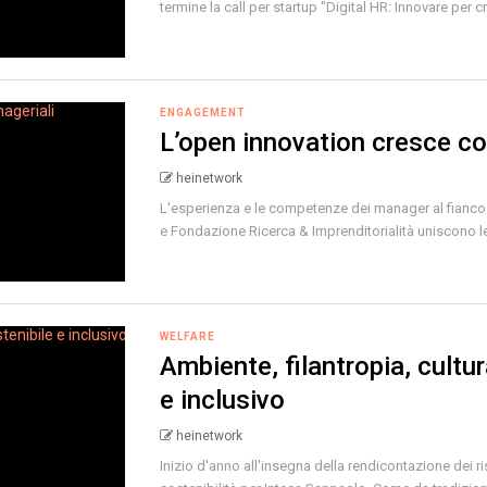
termine la call per startup "Digital HR: Innovare per cr
ENGAGEMENT
L’open innovation cresce c
heinetwork
L'esperienza e le competenze dei manager al fianco
e Fondazione Ricerca & Imprenditorialità uniscono le
WELFARE
Ambiente, filantropia, cultu
e inclusivo
heinetwork
Inizio d'anno all'insegna della rendicontazione dei ri