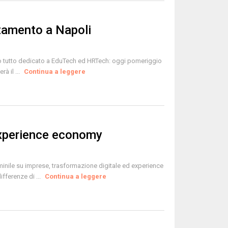
amento a Napoli
o tutto dedicato a EduTech ed HRTech: oggi pomeriggio
rà il ...
Continua a leggere
’experience economy
nile su imprese, trasformazione digitale ed experience
fferenze di ...
Continua a leggere