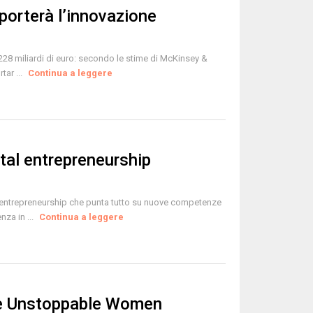
 porterà l’innovazione
228 miliardi di euro: secondo le stime di McKinsey &
tar ...
Continua a leggere
ital entrepreneurship
al entrepreneurship che punta tutto su nuove competenze
nza in ...
Continua a leggere
 le Unstoppable Women