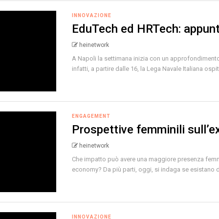
INNOVAZIONE
EduTech ed HRTech: appunt
heinetwork
A Napoli la settimana inizia con un approfondiment
infatti, a partire dalle 16, la Lega Navale Italiana ospite
ENGAGEMENT
Prospettive femminili sull
heinetwork
Che impatto può avere una maggiore presenza femmi
economy? Da più parti, oggi, si indaga se esistano di
INNOVAZIONE