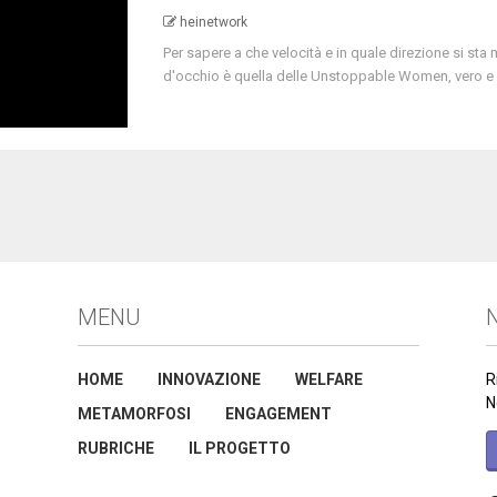
heinetwork
Per sapere a che velocità e in quale direzione si sta 
d'occhio è quella delle Unstoppable Women, vero e p
MENU
N
HOME
INNOVAZIONE
WELFARE
R
N
METAMORFOSI
ENGAGEMENT
RUBRICHE
IL PROGETTO