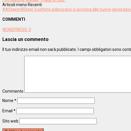
Articoli meno Recenti
#ASteem4Steel: il settore siderurgico si avvicina alle nuove generazio
COMMENTI
WORDPRESS:
0
Lascia un commento
Il tuo indirizzo email non sarà pubblicato.
I campi obbligatori sono con
Commento
Nome
*
Email
*
Sito web