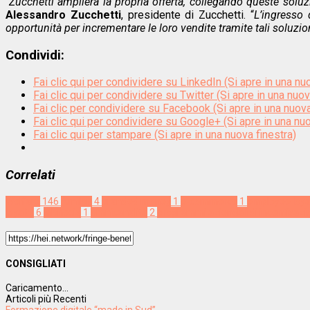
“
Zucchetti amplierà la propria offerta, collegando queste soluzi
Alessandro Zucchetti
, presidente di Zucchetti. “
L’ingresso 
opportunità per incrementare le loro vendite tramite tali soluzio
Condividi:
Fai clic qui per condividere su LinkedIn (Si apre in una nu
Fai clic qui per condividere su Twitter (Si apre in una nuov
Fai clic per condividere su Facebook (Si apre in una nuova
Fai clic qui per condividere su Google+ (Si apre in una nuo
Fai clic qui per stampare (Si apre in una nuova finestra)
Correlati
Welfare
146
Amilon
4
branded money
1
e-commerce
1
employee loya
loyalty
6
Monexia
1
omnicanalità
2
programmi aziendali di incentivazi
CONSIGLIATI
Caricamento...
Articoli più Recenti
Formazione digitale “made in Sud”