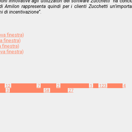
oni innovative agli utilizzatori dei software Zucchetti
” ha concl
di Amilon rappresenta quindi per i clienti Zucchetti un’importa
ni di incentivazione
“.
ova finestra)
a finestra)
 finestra)
va finestra)
lty
12
fringe benefit
7
gift card
2
gift card digitali
1
HR
123
incentivi
4
one
3
Welfare aziendale
58
Zucchetti
27