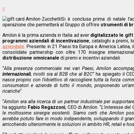
0
Si è conclusa prima di natale l’a
operazione che permetterà al Gruppo di offrire
strumenti di 
Amilon è la prima azienda in Italia ad aver
digitalizzato le gif
programmi aziendali di incentivazione
, cataloghi a premi, l
aziendale
. Presente in 21 Paesi tra Europa e America Latina, il
consolidate partnership con oltre 170 insegne internazional
distribuzione omnicanale
di premi e incentivi aziendali.
“
Alla presenza commerciale nei vari Paesi, Amilon accompa
internazionali
, rivolti sia al B2B che al B2C
” ha spiegato il C
nasce proprio con l’obiettivo di raccogliere tutta la forza com
consumatori e aziende di tutto il mondo, proponendo un’ampi
ricariche
“.
“
Amilon era alla ricerca di un partner industriale per supportar
ha aggiunto
Fabio Regazzoni
, CEO di Amilon. “
L’interesse del 
le moltissime sinergie esistenti. Siamo certi che Amilon pos
avrebbe potuto fare in modo indipendente, sviluppando il grande 
arricchendo ulteriormente le soluzioni in ambito HR, retail e ho