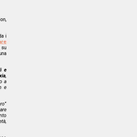
on,
da i
are
a su
una
i e
xia
,
o a
n e
ero
”
vare
nto
età,