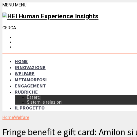
MENU
MENU
CERCA
HOME
INNOVAZIONE
WELFARE
METAMORFOSI
ENGAGEMENT
RUBRICHE
Esserci
Sistemi e relazioni
IL PROGETTO
Home
Welfare
Fringe benefit e gift card: Amilon si