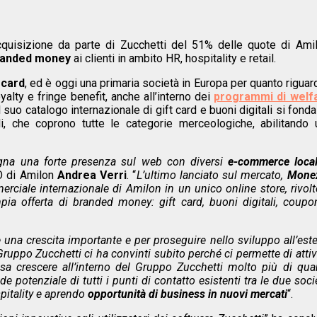
cquisizione da parte di Zucchetti del 51% delle quote di Amil
branded money
ai clienti in ambito HR, hospitality e retail.
t card
, ed è oggi una primaria società in Europa per quanto riguar
oyalty e fringe benefit, anche all’interno dei
programmi di welf
 suo catalogo internazionale di gift card e buoni digitali si fond
i, che coprono tutte le categorie merceologiche, abilitando 
gna una forte presenza sul web con diversi
e-commerce local
EO di Amilon
Andrea Verri
. “
L’ultimo lanciato sul mercato,
Mone
merciale internazionale di Amilon in un unico online store, rivolt
a offerta di branded money: gift card, buoni digitali, coupo
e una crescita importante e per proseguire nello sviluppo all’est
Gruppo Zucchetti ci ha convinti subito perché ci permette di atti
sa crescere all’interno del Gruppo Zucchetti molto più di qua
potenziale di tutti i punti di contatto esistenti tra le due soci
spitality e aprendo
opportunità di business in nuovi mercati
“.