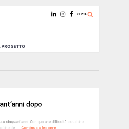
CERCA
L PROGETTO
uant’anni dopo
uto cinquant'anni. Con qualche difficoltà e qualche
riche del ...
Continua a leggere