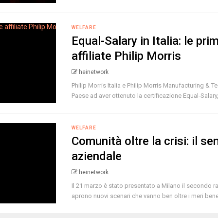
WELFARE
Equal-Salary in Italia: le pri
affiliate Philip Morris
heinetwork
Philip Morris Italia e Philip Morris Manufacturing &
Paese ad aver ottenuto la certificazione Equal-Salary,
WELFARE
Comunità oltre la crisi: il 
aziendale
heinetwork
Il 21 marzo è stato presentato a Milano il secondo 
aprono nuovi scenari che vanno ben oltre i meri benefic