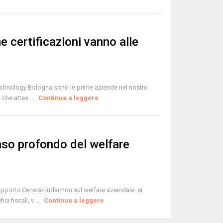
me certificazioni vanno alle
 Technology Bologna sono le prime aziende nel nostro
 che attes ...
Continua a leggere
senso profondo del welfare
rapporto Censis-Eudaimon sul welfare aziendale: si
i fiscali, v ...
Continua a leggere