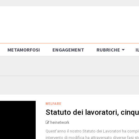
METAMORFOSI
ENGAGEMENT
RUBRICHE
I
WELFARE
Statuto dei lavoratori, cinq
heinetwork
Quest’anno il nostro Statuto dei Lavoratori ha compi
intervento di modifica ha attraversato diverse fasi sto