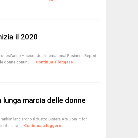
izia il 2020
quest'anno – secondo l'International Business Report
le donne continu ...
Continua a leggere
la lunga marcia delle donne
klin lanciarono il duetto Sisters Are Doin' It for
i italiane ...
Continua a leggere