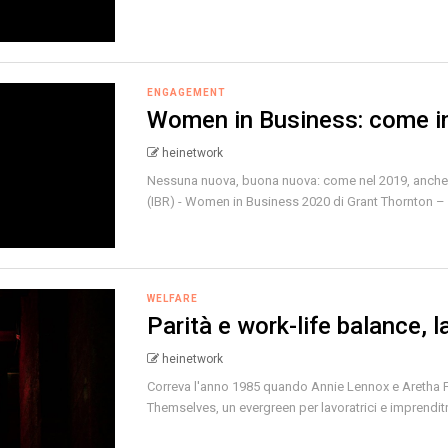
ENGAGEMENT
Women in Business: come in
heinetwork
Nessuna nuova, buona nuova: come nel 2019, anche 
(IBR) - Women in Business 2020 di Grant Thornton – 
WELFARE
Parità e work-life balance, 
heinetwork
Correva l'anno 1985 quando Annie Lennox e Aretha Fran
Themselves, un evergreen per lavoratrici e imprenditric