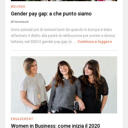
WELFARE
Gender pay gap: a che punto siamo
heinetwork
Sono passati più di sessant'anni da quando in Europa è stato
affermato il diritto alla parità di retribuzione per uomini e donne:
tuttavia, nel 2020 il gender pay gap (o ...
Continua a leggere
ENGAGEMENT
Women in Business: come inizia il 2020