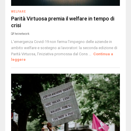
WELFARE
Parità Virtuosa premia il welfare in tempo di
crisi
heinetwork
L'emergenza Covid-19 non ferma l'impegno delle aziende in
ambito welfare e sostegno ai lavoratori: la seconda edizione di
Parità Virtuosa, l'iniziativa promossa dal Cons ...
Continua a
leggere