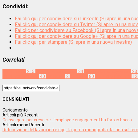
Condividi:
Fai clic qui per condividere su LinkedIn (Si apre in una nu
Fai clic qui per condividere su Twitter (Si apre in una nuov
Fai clic per condividere su Facebook (Si apre in una nuova
Fai clic qui per condividere su Google+ (Si apre in una nuo
Fai clic qui per stampare (Si apre in una nuova finestra)
Correlati
Innovazione
215
candidate experience
34
candidate management
23
employer branding
40
Glassdoor
2
recruiting
80
recruiting platform
12
CONSIGLIATI
Caricamento...
Articoli più Recenti
Coinvolgere per crescere: l’employee engagement ha l’oro in bocca
Articoli meno Recenti
Retribuzione del lavoro ieri e oggi: la prima monografia italiana sul te