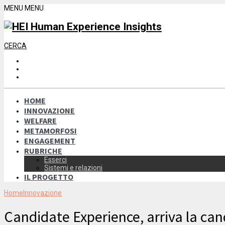
MENU
MENU
CERCA
HOME
INNOVAZIONE
WELFARE
METAMORFOSI
ENGAGEMENT
RUBRICHE
Esserci
Sistemi e relazioni
IL PROGETTO
Home
Innovazione
Candidate Experience, arriva la ca