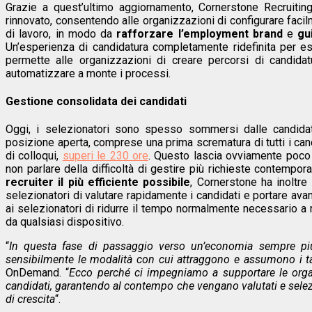
Grazie a quest’ultimo aggiornamento, Cornerstone Recruiting
rinnovato, consentendo alle organizzazioni di configurare facilme
di lavoro, in modo da
rafforzare l’employment brand
e
gu
Un’esperienza di candidatura completamente ridefinita per e
permette alle organizzazioni di creare percorsi di candidat
automatizzare a monte i processi.
Gestione consolidata dei candidati
Oggi, i selezionatori sono spesso sommersi dalle candida
posizione aperta, comprese una prima scrematura di tutti i candid
di colloqui,
superi le 230 ore
. Questo lascia ovviamente poco 
non parlare della difficoltà di gestire più richieste contem
recruiter il più efficiente possibile
, Cornerstone ha inoltre
selezionatori di valutare rapidamente i candidati e portare av
ai selezionatori di ridurre il tempo normalmente necessario a r
da qualsiasi dispositivo.
“
In questa fase di passaggio verso un’economia sempre pi
sensibilmente le modalità con cui attraggono e assumono i ta
OnDemand. “
Ecco perché ci impegniamo a supportare le organ
candidati, garantendo al contempo che vengano valutati e selezi
di crescita
“.