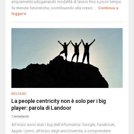
ampiamente sdoganando modalità di lavoro fino a poco tempo
fa ritenute futuristiche, contribuendo alla cresci ...
Continua a
leggere
WELFARE
La people centricity non è solo per i big
player: parola di Landoor
heinetwork
All’inizio sono stati i big dell’informatica: Google, Facebook,
Apple. I primi, all’inizio degli anni Duemila, a comprendere