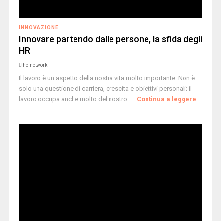
INNOVAZIONE
Innovare partendo dalle persone, la sfida degli
HR
heinetwork
Il lavoro è un aspetto della nostra vita molto importante. Non è
solo una questione di carriera, crescita e obiettivi personali; il
lavoro occupa anche molto del nostro ...
Continua a leggere