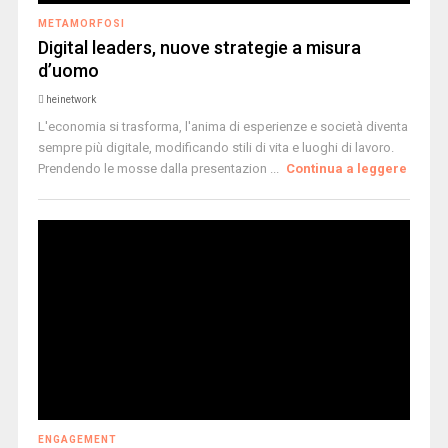
METAMORFOSI
Digital leaders, nuove strategie a misura
d’uomo
heinetwork
L'economia si trasforma, l'anima di esperienze e società diventa
sempre più digitale, modificando stili di vita e luoghi di lavoro.
Prendendo le mosse dalla presentazion ...
Continua a leggere
ENGAGEMENT