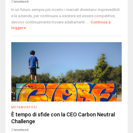
heinetwork
In un futuro sempre più incerto i mercati diventano imprevedibili
e le aziende, per continuare a esistere ed essere competitive,
devono continuamente trovare adattamenti ...
Continua a
leggere
METAMORFOSI
È tempo di sfide con la CEO Carbon Neutral
Challenge
heinetwork