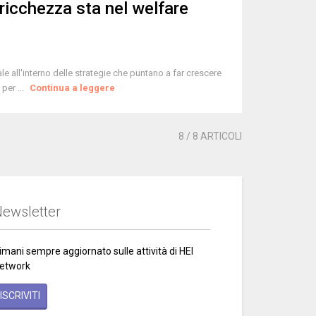
ricchezza sta nel welfare
le all'interno delle strategie che puntano a far crescere
per ...
Continua a leggere
8
/ 8 ARTICOLI
ewsletter
imani sempre aggiornato sulle attività di HEI
etwork
ISCRIVITI