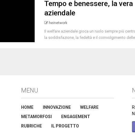
Tempo e benessere, la vera 
aziendale
heinetwork
Il welfare aziendale gioca un ruolo sempre più centra
la soddisfazione, la fedeltà e il coinvolgimento delle 
MENU
N
HOME
INNOVAZIONE
WELFARE
R
N
METAMORFOSI
ENGAGEMENT
RUBRICHE
IL PROGETTO