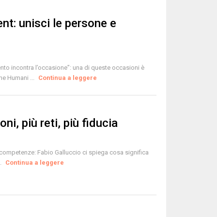
nt: unisci le persone e
lento incontra l’occasione”: una di queste occasioni è
he Humani ...
Continua a leggere
ni, più reti, più fiducia
 e competenze: Fabio Galluccio ci spiega cosa significa
..
Continua a leggere