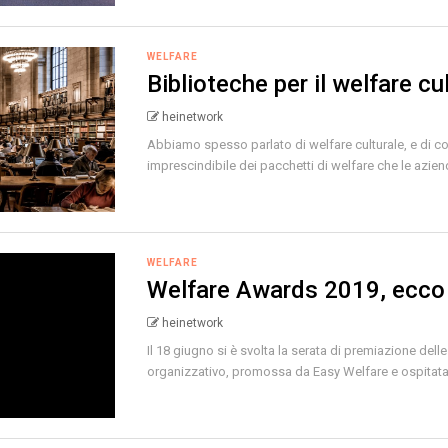
WELFARE
Biblioteche per il welfare cul
heinetwork
Abbiamo spesso parlato di welfare culturale, e di co
imprescindibile dei pacchetti di welfare che le azien
WELFARE
Welfare Awards 2019, ecco i
heinetwork
Il 18 giugno si è svolta la serata di premiazione del
organizzativo, promossa da Easy Welfare e ospitata d