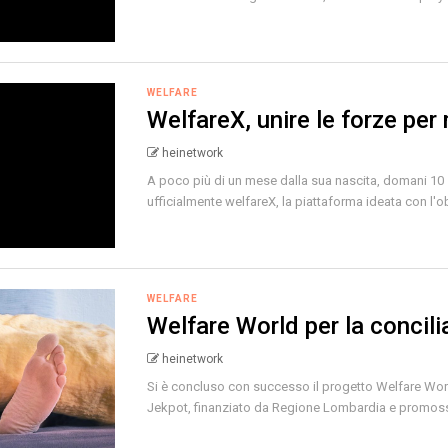
WELFARE
WelfareX, unire le forze per 
heinetwork
A poco più di un mese dalla sua nascita, domani 10
ufficialmente welfareX, la piattaforma ideata con l'obi
WELFARE
Welfare World per la concili
heinetwork
Si è concluso con successo il progetto Welfare Worl
Jekpot, finanziato da Regione Lombardia e promosso