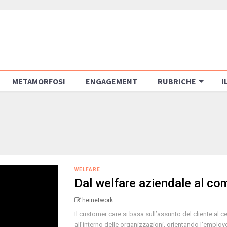
METAMORFOSI
ENGAGEMENT
RUBRICHE
I
WELFARE
Dal welfare aziendale al co
heinetwork
Il customer care si basa sull’assunto del cliente al
all’interno delle organizzazioni, orientando l’employe