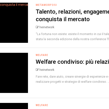
METAMORFOSI
Talento, relazioni, engageme
conquista il mercato
heinetwork
“La fortuna non esiste: esiste il momento in cui il ta
stata la seconda edizione della nostra conference T
WELFARE
Welfare condiviso: più relazio
heinetwork
Fare rete, dare aiuto, creare sinergie di esperienze
realizzare progetti e strategie di welfare condiviso. .
WELFARE