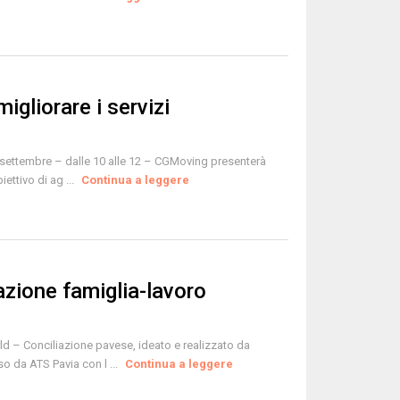
migliorare i servizi
 settembre – dalle 10 alle 12 – CGMoving presenterà
ettivo di ag ...
Continua a leggere
azione famiglia-lavoro
d – Conciliazione pavese, ideato e realizzato da
 da ATS Pavia con l ...
Continua a leggere