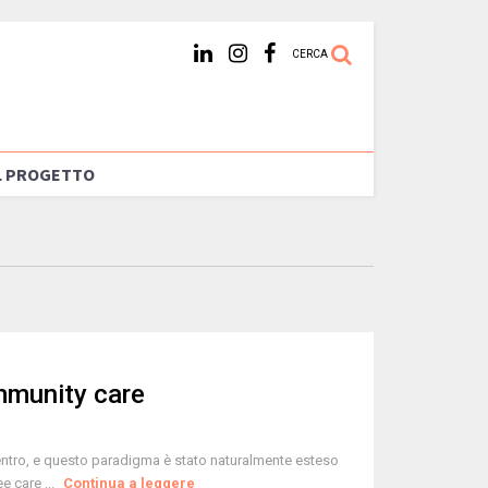
CERCA
L PROGETTO
mmunity care
 centro, e questo paradigma è stato naturalmente esteso
e care ...
Continua a leggere