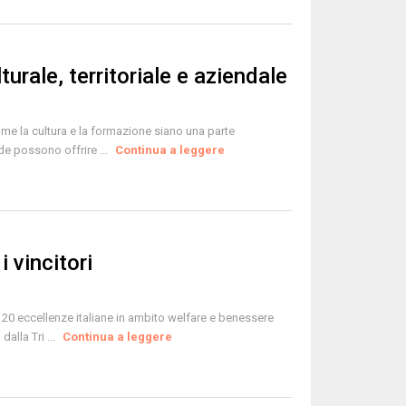
turale, territoriale e aziendale
me la cultura e la formazione siano una parte
de possono offrire ...
Continua a leggere
 vincitori
le 20 eccellenze italiane in ambito welfare e benessere
alla Tri ...
Continua a leggere