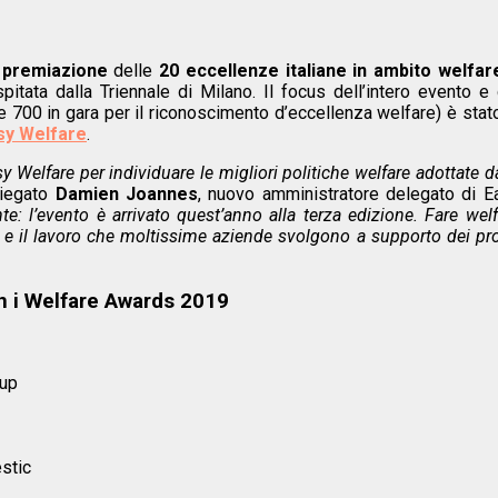
 premiazione
delle
20 eccellenze italiane in ambito welfar
tata dalla Triennale di Milano. Il focus dell’intero evento e 
le 700 in gara per il riconoscimento d’eccellenza welfare) è stat
sy Welfare
.
 Welfare per individuare le migliori politiche welfare adottate d
piegato
Damien Joannes
, nuovo amministratore delegato di E
 l’evento è arrivato quest’anno alla terza edizione. Fare welf
o e il lavoro che moltissime aziende svolgono a supporto dei pro
n i Welfare Awards 2019
oup
stic