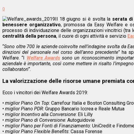
0
Il 18 giugno si è svolta la
serata di
benessere organizzativo
, promossa da Easy Welfare e ospi
processo di individuazione delle organizzazioni vincitrici (tra 
centralità della persona
, il cuore di ogni attività e servizio
Ea
“
Sono oltre 700 le aziende coinvolte nell’indagine svolta da Easy
direzioni del personale nel corso dell’anno precedente
” ha s
Welfare. “I
Welfare Awards
sono un riconoscimento importante:
aziendale è importante, così come mettere in risalto l’impegn
collaboratori
“.
La valorizzazione delle risorse umane premiata co
Ecco i vincitori dei Welfare Awards 2019:
•
miglior Piano On Top
: Carrefour Italia e Boston Consulting Gr
•
miglior Piano PDR
: Gruppo Bancario Iccrea e Reale Mutua
•
miglior Incentivo alla Conversione
: Eli Lilly
•
miglior Piano di Conversione
: Autoguidovie
•
miglior Piano per Fonti di Finanziamento
: UniCredit e Findome
•
miglior Piano Flexible Benefits
: Cassa Forense