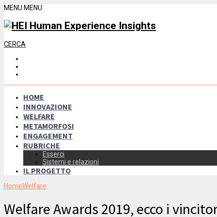
MENU
MENU
CERCA
HOME
INNOVAZIONE
WELFARE
METAMORFOSI
ENGAGEMENT
RUBRICHE
Esserci
Sistemi e relazioni
IL PROGETTO
Home
Welfare
Welfare Awards 2019, ecco i vincitor