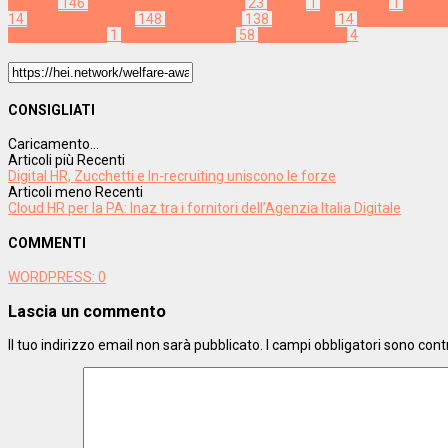
Welfare
146
benessere organizzativo
23
caring
1
conversion
1
corpora
14
HR management
148
innovazione
138
istruzione
14
premio di risul
welfare awards
1
Welfare aziendale
58
welfare ontop
4
CONSIGLIATI
Caricamento...
Articoli più Recenti
Digital HR, Zucchetti e In-recruiting uniscono le forze
Articoli meno Recenti
Cloud HR per la PA: Inaz tra i fornitori dell’Agenzia Italia Digitale
COMMENTI
WORDPRESS:
0
Lascia un commento
Il tuo indirizzo email non sarà pubblicato.
I campi obbligatori sono con