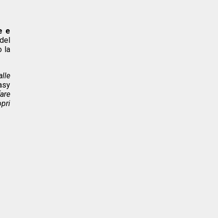
e e
del
o la
alle
asy
are
pri