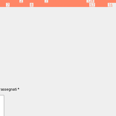
te relations
2
Easy Welfare
7
employee engagement
128
flexible benef
tato
7
rete welfare
8
valorizzazione del capitale umano
57
welfare
16
trassegnati
*