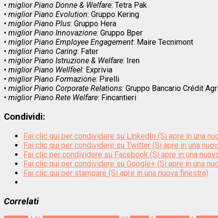
•
miglior Piano Donne & Welfare
: Tetra Pak
•
miglior Piano Evolution
: Gruppo Kering
•
miglior Piano Plus
: Gruppo Hera
•
miglior Piano Innovazione
: Gruppo Bper
•
miglior Piano Employee Engagement
: Maire Tecnimont
•
miglior Piano Caring
: Fater
•
miglior Piano Istruzione & Welfare
: Iren
•
miglior Piano Wellfeel
: Exprivia
•
miglior Piano Formazione
: Pirelli
•
miglior Piano Corporate Relations
: Gruppo Bancario Crédit Agri
•
miglior Piano Rete Welfare
: Fincantieri
Condividi:
Fai clic qui per condividere su LinkedIn (Si apre in una nu
Fai clic qui per condividere su Twitter (Si apre in una nuov
Fai clic per condividere su Facebook (Si apre in una nuova
Fai clic qui per condividere su Google+ (Si apre in una nuo
Fai clic qui per stampare (Si apre in una nuova finestra)
Correlati