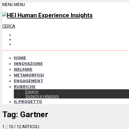
MENU
MENU
CERCA
HOME
INNOVAZIONE
WELFARE
METAMORFOSI
ENGAGEMENT
RUBRICHE
Esserci
Sistemi e relazioni
IL PROGETTO
Tag:
Gartner
1
2
10
/ 12 ARTICOLI