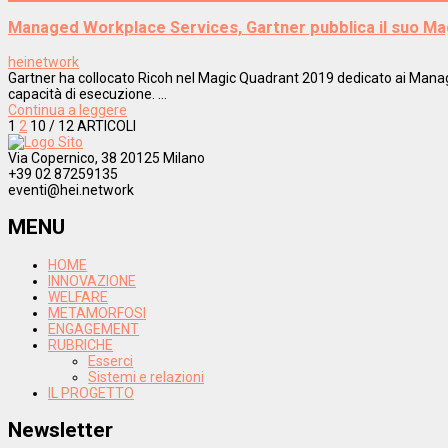
Managed Workplace Services, Gartner pubblica il suo Ma
heinetwork
Gartner ha collocato Ricoh nel Magic Quadrant 2019 dedicato ai Manage
capacità di esecuzione. ...
Continua a leggere
1
2
10
/ 12 ARTICOLI
Via Copernico, 38 20125 Milano
+39 02 87259135
eventi@hei.network
MENU
HOME
INNOVAZIONE
WELFARE
METAMORFOSI
ENGAGEMENT
RUBRICHE
Esserci
Sistemi e relazioni
IL PROGETTO
Newsletter