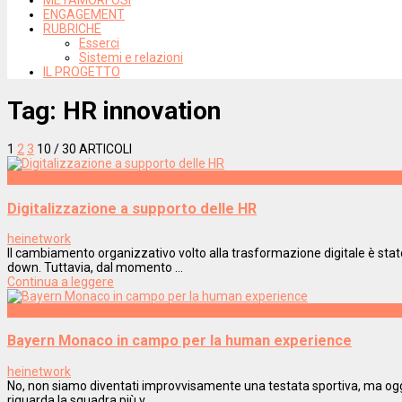
ENGAGEMENT
RUBRICHE
Esserci
Sistemi e relazioni
IL PROGETTO
Tag:
HR innovation
1
2
3
10
/ 30 ARTICOLI
Innovazione
Digitalizzazione a supporto delle HR
heinetwork
Il cambiamento organizzativo volto alla trasformazione digitale è st
down. Tuttavia, dal momento ...
Continua a leggere
Innovazione
Bayern Monaco in campo per la human experience
heinetwork
No, non siamo diventati improvvisamente una testata sportiva, ma oggi
riguarda la squadra più v ...