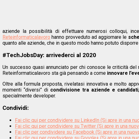
aziende la possibilità di effettuare numerosi colloqui, inc
Reteinformaticalavoro
hanno provveduto ad aggiornare le
sche
quanto alle aziende, che in questo modo hanno potuto disporre ne
#TechJobsDay: arrivederci al 2020
Un successo quasi annunciato per chi conosce le criticità del me
Reteinformaticalavoro sta già pensando a come
innovare l’ev
Oltre alla formula proposta, rivelatasi innovativa e molto appre
momenti “diversi” di
condivisione tra aziende e candidati
specialmente developer.
Condividi:
Fai clic qui per condividere su LinkedIn (Si apre in una nu
Fai clic qui per condividere su Twitter (Si apre in una nuov
Fai clic per condividere su Facebook (Si apre in una nuova
Fai clic qui per condividere su Google+ (Si apre in una nuo