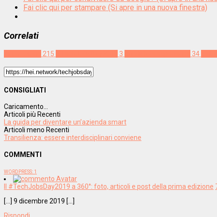
Fai clic qui per stampare (Si apre in una nuova finestra)
Correlati
Innovazione
215
#TechJobsDay2019
3
candidate experience
34
collo
CONSIGLIATI
Caricamento...
Articoli più Recenti
La guida per diventare un’azienda smart
Articoli meno Recenti
Transilienza: essere interdisciplinari conviene
COMMENTI
WORDPRESS:
1
Il #TechJobsDay2019 a 360°: foto, articoli e post della prima edizione
[…] 9 dicembre 2019 […]
Rispondi