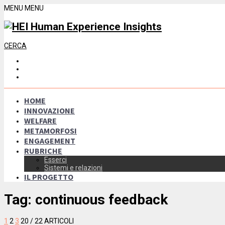
MENU
MENU
CERCA
HOME
INNOVAZIONE
WELFARE
METAMORFOSI
ENGAGEMENT
RUBRICHE
Esserci
Sistemi e relazioni
IL PROGETTO
Tag:
continuous feedback
1
2
3
20
/ 22 ARTICOLI