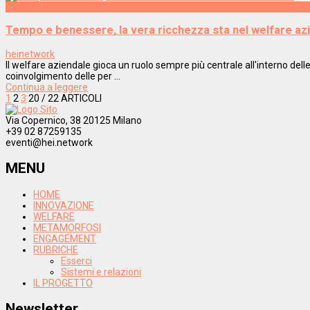
Welfare
Tempo e benessere, la vera ricchezza sta nel welfare az
heinetwork
Il welfare aziendale gioca un ruolo sempre più centrale all'interno delle
coinvolgimento delle per ...
Continua a leggere
1
2
3
20
/ 22 ARTICOLI
Via Copernico, 38 20125 Milano
+39 02 87259135
eventi@hei.network
MENU
HOME
INNOVAZIONE
WELFARE
METAMORFOSI
ENGAGEMENT
RUBRICHE
Esserci
Sistemi e relazioni
IL PROGETTO
Newsletter