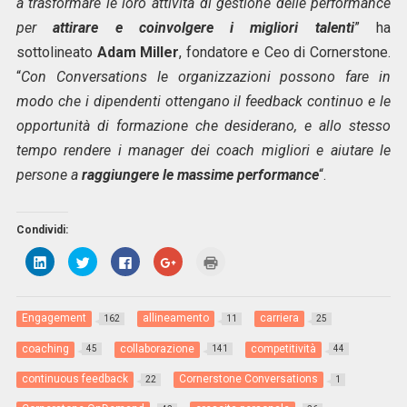
a trasformare le loro attività di gestione delle performance
per
attirare e coinvolgere i migliori talenti
” ha
sottolineato
Adam Miller
, fondatore e Ceo di Cornerstone.
“
Con Conversations le organizzazioni possono fare in
modo che i dipendenti ottengano il feedback continuo e le
opportunità di formazione che desiderano, e allo stesso
tempo rendere i manager dei coach migliori e aiutare le
persone a
raggiungere le massime performance
“.
Condividi:
F
F
F
F
F
a
a
a
a
a
i
i
i
i
i
c
c
c
c
c
l
l
l
l
l
i
i
i
i
i
Engagement
allineamento
carriera
162
11
25
c
c
c
c
c
q
q
p
q
q
u
u
e
u
u
coaching
collaborazione
competitività
45
141
44
i
i
r
i
i
p
p
c
p
p
e
e
o
e
e
continuous feedback
Cornerstone Conversations
22
1
r
r
n
r
r
c
c
d
c
s