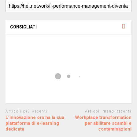
f
i
e
i
i
n
s
n
n
e
t
e
e
s
r
s
s
t
a
t
t
r
)
r
r
a
a
a
)
)
CONSIGLIATI
)
Articoli più Recenti
Articoli meno Recenti
L’innovazione ora ha la sua
Workplace transformation
piattaforma di e-learning
per abilitare scambi e
dedicata
contaminazioni