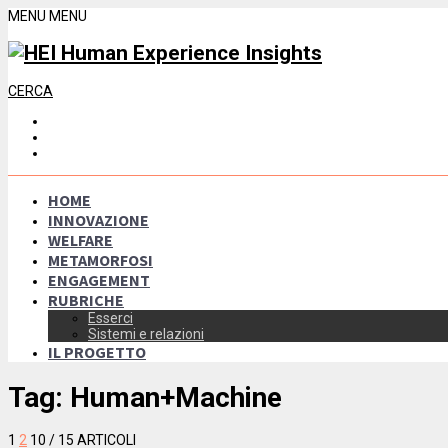
MENU
MENU
CERCA
HOME
INNOVAZIONE
WELFARE
METAMORFOSI
ENGAGEMENT
RUBRICHE
Esserci
Sistemi e relazioni
IL PROGETTO
Tag:
Human+Machine
1
2
10
/ 15 ARTICOLI