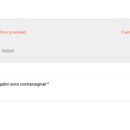
ra i premiati
Camp
DISQUS:
gatori sono contrassegnati
*