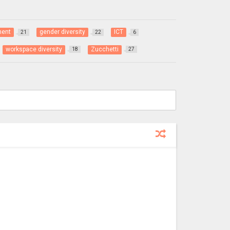
ment
gender diversity
ICT
21
22
6
workspace diversity
Zucchetti
18
27