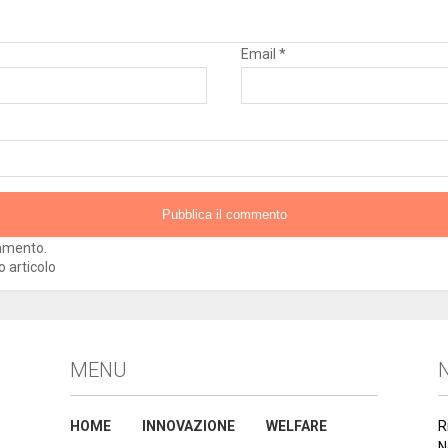
Email
*
ommento.
o articolo
MENU
N
HOME
INNOVAZIONE
WELFARE
R
N