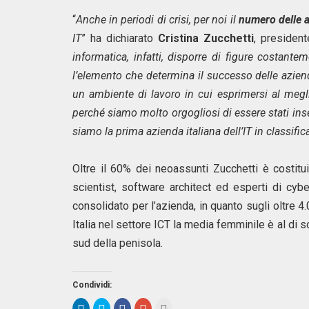
“
Anche in periodi di crisi, per noi il
numero delle a
IT
” ha dichiarato
Cristina Zucchetti
, presiden
informatica, infatti, disporre di figure costant
l’elemento che determina il successo delle azie
un ambiente di lavoro in cui esprimersi al megli
perché siamo molto orgogliosi di essere stati ins
siamo la prima azienda italiana dell’IT in classific
Oltre il 60% dei neoassunti Zucchetti è costit
scientist, software architect ed esperti di cyb
consolidato per l’azienda, in quanto sugli oltre 
Italia nel settore ICT la media femminile è al di so
sud della penisola.
Condividi:
F
F
F
F
F