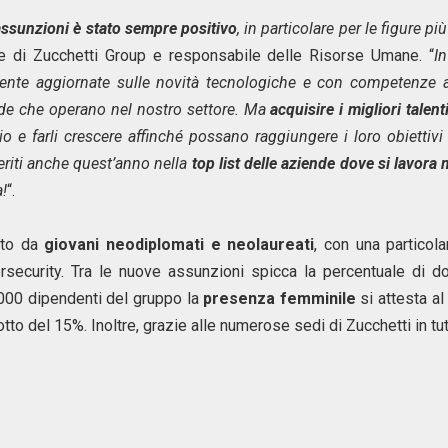
ssunzioni è stato sempre positivo
, in particolare per le figure 
te di Zucchetti Group e responsabile delle Risorse Umane. “
I
emente aggiornate sulle novità tecnologiche e con competenze av
nde che operano nel nostro settore. Ma
acquisire i migliori talent
o e farli crescere affinché possano raggiungere i loro obiettivi 
eriti anche quest’anno nella
top list delle aziende dove si lavora m
a!
“.
uito da
giovani neodiplomati e neolaureati
, con una particol
ersecurity. Tra le nuove assunzioni spicca la percentuale di 
4.000 dipendenti del gruppo la
presenza femminile
si attesta a
tto del 15%. Inoltre, grazie alle numerose sedi di Zucchetti in tutt