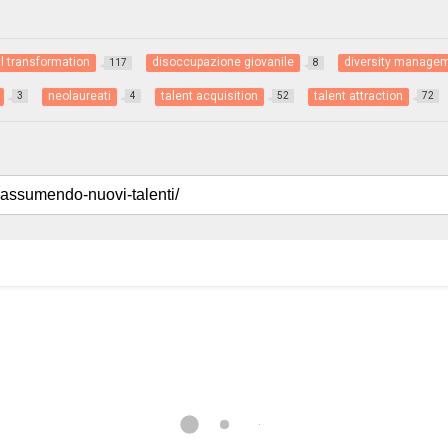
al transformation
disoccupazione giovanile
diversity manage
117
8
neolaureati
talent acquisition
talent attraction
3
4
52
72