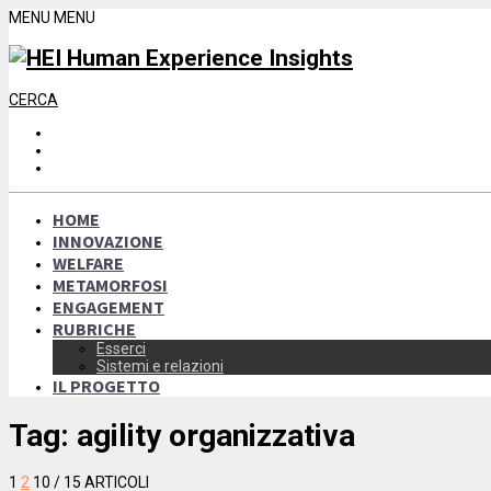
MENU
MENU
CERCA
HOME
INNOVAZIONE
WELFARE
METAMORFOSI
ENGAGEMENT
RUBRICHE
Esserci
Sistemi e relazioni
IL PROGETTO
Tag:
agility organizzativa
1
2
10
/ 15 ARTICOLI