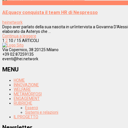
Metamorfosi
AEquacy conquista il team HR di Nespresso
heinetwork
Dopo aver parlato della sua nascita in un'intervista a Giovanna D'Ales
elaborato da Asterys che ...
Continua a leggere
1
2
10
/ 15 ARTICOLI
Via Copernico, 38 20125 Milano
+39 02 87259135
eventi@hei.network
MENU
HOME
INNOVAZIONE
WELFARE
METAMORFOSI
ENGAGEMENT
RUBRICHE
Esserci
Sistemi e relazioni
IL PROGETTO
Newsletter