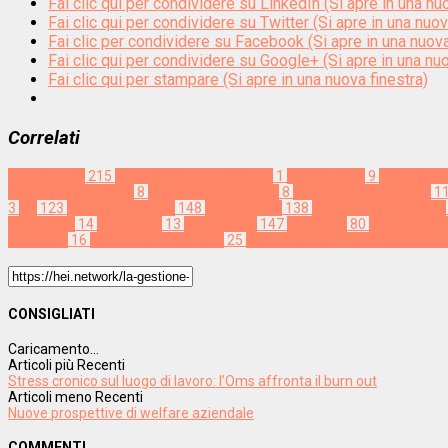
Fai clic qui per condividere su LinkedIn (Si apre in una nu
Fai clic qui per condividere su Twitter (Si apre in una nuov
Fai clic per condividere su Facebook (Si apre in una nuova
Fai clic qui per condividere su Google+ (Si apre in una nuo
Fai clic qui per stampare (Si apre in una nuova finestra)
Correlati
Innovazione
215
adeguamento normativo
1
assessment
9
assistenti v
consumerizzazione
8
dematerializzazione
8
digital transformation
1
3
HR
123
HR management
148
innovazione
138
intelligenza artificiale
potenziale
14
proattività
13
produttività
147
recruiting
80
rivoluzione c
Software
16
tecnologie intelligenti
25
valorizzazione del capitale um
CONSIGLIATI
Caricamento...
Articoli più Recenti
Stress cronico sul luogo di lavoro: l’Oms affronta il burn out
Articoli meno Recenti
Nuove prospettive di welfare aziendale
COMMENTI