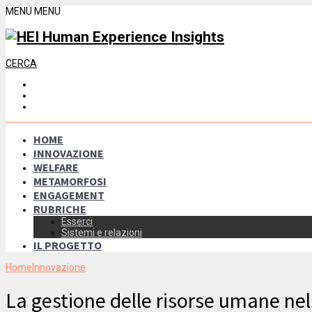
MENU
MENU
CERCA
HOME
INNOVAZIONE
WELFARE
METAMORFOSI
ENGAGEMENT
RUBRICHE
Esserci
Sistemi e relazioni
IL PROGETTO
Home
Innovazione
La gestione delle risorse umane n