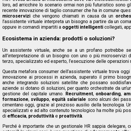
loro, ad arricchire lo scenario ormai non più futuristico sono g
recente innovazione di taglio consumer che ha in comune que
microservizi
che vengono chiamati in causa da un
orches
l’assistente virtuale interpreta un bisogno a partire da un coma
oppure in comandi impartiti a
oggetti intelligenti
collegati, ap
Ecosistema in azienda: prodotti o soluzioni?
Un assistente virtuale, anche se a un profano potrebbe s
all’interpretazione di un bisogno con uno o più microservizi d
terzo, specializzato ed esperto, l’esecuzione delle operazioni
Questa metafora consumer dell’assistente virtuale trova ogg
innovazione ai processi in azienda, superato il primo bisog
anche integrando soluzioni satellite che possano soddisfare e
aziende si dotano di soluzioni, per quanto orchestrate da un’un
gestione del capitale umano.
Recruitment
,
onboarding
,
am
formazione
,
sviluppo
,
equità salariale
sono alcuni dei passag
cimentano oggi, grazie al prezioso ausilio della tecnologia. 
specializzati e ad alto contenuto tecnologico ha molte più possib
di
efficacia
,
produttività
e
proattività
.
Perché è importante che un gestionale HR sappia delegare, com