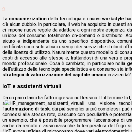
0
La
consumerization
della tecnologia e i nuovi
workstyle
han
c’è alcun dubbio. In particolare, il web ha acquisito in questi 
ci impone nuove regole da adattare a ogni nostra esigenza, da
un’idea del consumo totalmente on-demand e distribuito. Acc
sicuro e indipendente da uno specifico dispositivo, comunic
certificata sono solo alcuni esempi dei servizi che il cloud off
della licenza di utilizzo.
Naturalmente questo modello di consumo
costi di accesso alle stesse e, trattandosi di una vera e pro
mondo professionale. Cosa è cambiato, in particolare nella
ge
dell’utilizzo della tecnologia specialistica e a consumo sta inf
strategici di valorizzazione del capitale umano
in azienda?
IoT e assistenti virtuali
Da un paio d’anni ha fatto ingresso nel lessico IT il termine IoT
a
una visione tecnol
l’
automazione di task
, dai più semplici ai più complessi, può
connessi alla stessa rete, ciascuno con peculiarità e potenziali
un esempio, che è possibile programmare l’accensione di una l
anche da remoto o assicurarsi che la temperatura del frigo si 
l’IoT evoca un’idea di microcosmo dove vari elettrodomestici s