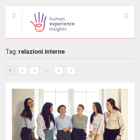
Tag:
relazioni interne
…
1
2
3
5