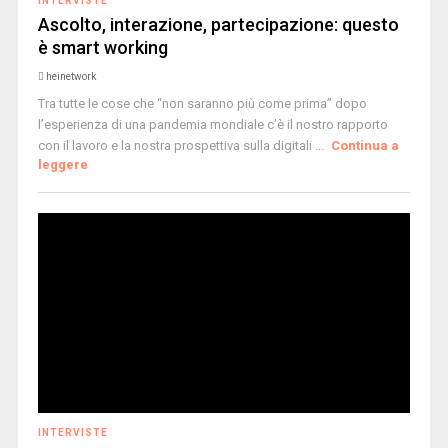
INTERVISTE
Ascolto, interazione, partecipazione: questo
è smart working
heinetwork
Tra tutte le cose che “non saranno più come prima” dopo
l’esperienza di una pandemia mondiale c’è il nostro rapporto
con il lavoro e la nostra prospettiva sulla digitali ...
Continua a
leggere
INTERVISTE