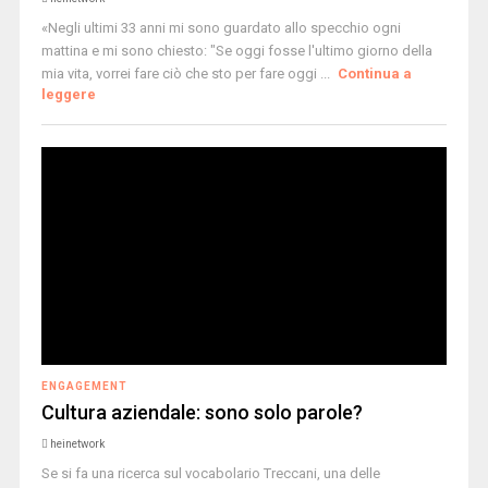
«Negli ultimi 33 anni mi sono guardato allo specchio ogni
mattina e mi sono chiesto: "Se oggi fosse l'ultimo giorno della
mia vita, vorrei fare ciò che sto per fare oggi ...
Continua a
leggere
ENGAGEMENT
Cultura aziendale: sono solo parole?
heinetwork
Se si fa una ricerca sul vocabolario Treccani, una delle