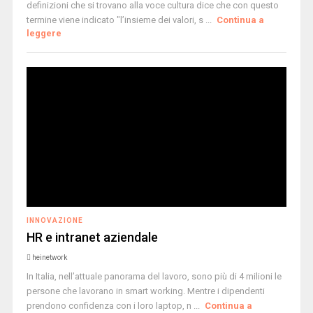
definizioni che si trovano alla voce cultura dice che con questo
termine viene indicato "l’insieme dei valori, s ...
Continua a
leggere
INNOVAZIONE
HR e intranet aziendale
heinetwork
In Italia, nell’attuale panorama del lavoro, sono più di 4 milioni le
persone che lavorano in smart working. Mentre i dipendenti
prendono confidenza con i loro laptop, n ...
Continua a