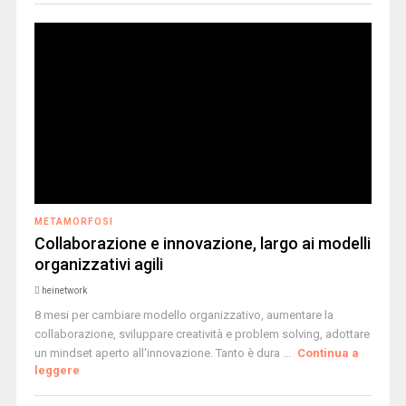
METAMORFOSI
Collaborazione e innovazione, largo ai modelli
organizzativi agili
heinetwork
8 mesi per cambiare modello organizzativo, aumentare la
collaborazione, sviluppare creatività e problem solving, adottare
un mindset aperto all'innovazione. Tanto è dura ...
Continua a
leggere