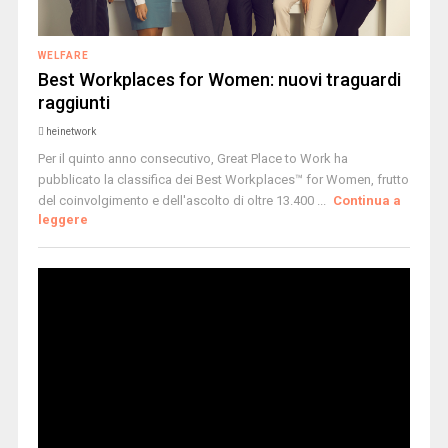
WELFARE
Best Workplaces for Women: nuovi traguardi
raggiunti
heinetwork
Per il quinto anno consecutivo, Great Place to Work ha
pubblicato la classifica dei Best Workplaces™ for Women, frutto
del coinvolgimento e dell'ascolto di oltre 13.400 ...
Continua a
leggere