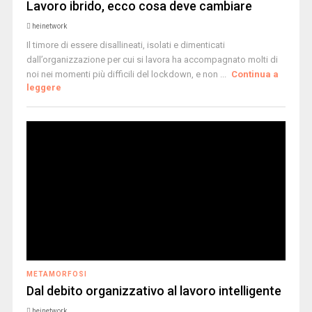
Lavoro ibrido, ecco cosa deve cambiare
heinetwork
Il timore di essere disallineati, isolati e dimenticati
dall’organizzazione per cui si lavora ha accompagnato molti di
noi nei momenti più difficili del lockdown, e non ...
Continua a
leggere
METAMORFOSI
Dal debito organizzativo al lavoro intelligente
heinetwork