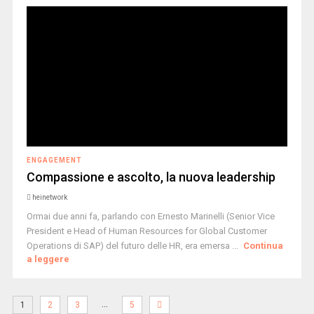
ENGAGEMENT
Compassione e ascolto, la nuova leadership
heinetwork
Ormai due anni fa, parlando con Ernesto Marinelli (Senior Vice
President e Head of Human Resources for Global Customer
Operations di SAP) del futuro delle HR, era emersa ...
Continua
a leggere
…
1
2
3
5