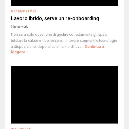
METAMORFOSI
Lavoro ibrido, serve un re-onboarding
heinetwork
Non sarà solo questione di gestire correttamente gli spazi,
tutelare la salute e il benessere, rinnovare strumenti e tecnologie
a disposizione: dopo circa un anno di lav ...
Continua a
leggere