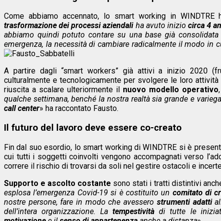
Come abbiamo accennato, lo smart working in WINDTRE ha
trasformazione dei processi aziendali
ha avuto inizio
circa 4 an
abbiamo quindi potuto contare su una base già consolidata d
emergenza, la necessità di cambiare radicalmente il modo in cui
A partire dagli “smart workers” già attivi a inizio 2020 (f
culturalmente e tecnologicamente per svolgere le loro attività a
riuscita a scalare ulteriormente il
nuovo modello operativo
qualche settimana, benché la nostra realtà sia grande e variega
call center
» ha raccontato Fausto.
Il futuro del lavoro deve essere co-creato
Fin dal suo esordio, lo smart working di WINDTRE si è present
cui tutti i soggetti coinvolti vengono accompagnati verso l’a
correre il rischio di trovarsi da soli nel gestire ostacoli e incert
Supporto e ascolto costante
sono stati i tratti distintivi an
esplosa l’emergenza Covid-19 si è costituito un
comitato di cr
nostre persone, fare in modo che avessero
strumenti adatti
al
dell’intera organizzazione. La
tempestività
di tutte le inizia
motivazione
e il
senso di appartenenza
anche a distanza
».