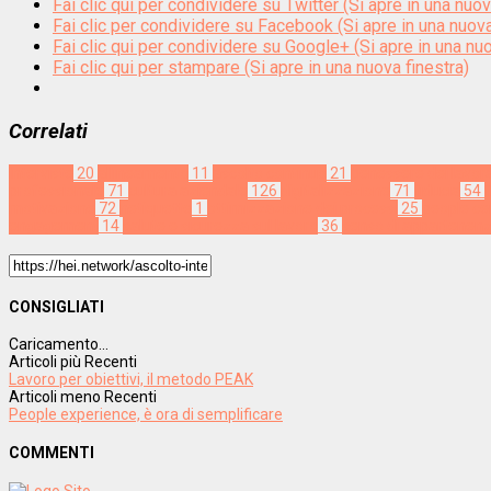
Fai clic qui per condividere su Twitter (Si apre in una nuov
Fai clic per condividere su Facebook (Si apre in una nuova
Fai clic qui per condividere su Google+ (Si apre in una nuo
Fai clic qui per stampare (Si apre in una nuova finestra)
Correlati
Interviste
20
allineamento
11
ascolto continuo
21
benessere dei lavora
professionale
71
cultura aziendale
126
digitalizzazione
71
fiducia
54
f
motivazione
72
netiquette
1
ottimizzazione dei processi
25
people cen
engagement
14
salute e sicurezza sul lavoro
36
senso di appartenen
CONSIGLIATI
Caricamento...
Articoli più Recenti
Lavoro per obiettivi, il metodo PEAK
Articoli meno Recenti
People experience, è ora di semplificare
COMMENTI