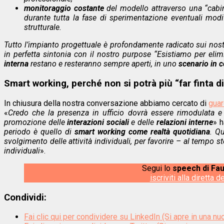
monitoraggio costante
del modello attraverso una “cabin
durante tutta la fase di sperimentazione eventuali modi
strutturale.
Tutto l’impianto progettuale è profondamente radicato sui nost
in perfetta sintonia con il nostro purpose “Esistiamo per elimi
interna
restano e resteranno sempre aperti, in uno
scenario in 
Smart working, perché non si potrà più “far finta di
In chiusura della nostra conversazione abbiamo cercato di
guar
«
Credo che la presenza in ufficio dovrà essere rimodulata
promozione delle
interazioni sociali
e delle
relazioni interne
» h
periodo è quello di
smart working come realtà quotidiana
. Q
svolgimento delle attività individuali, per favorire – al tempo 
individuali
».
Segui lo
speech di Fau
iscriviti alla diretta
Condividi:
Fai clic qui per condividere su LinkedIn (Si apre in una nu