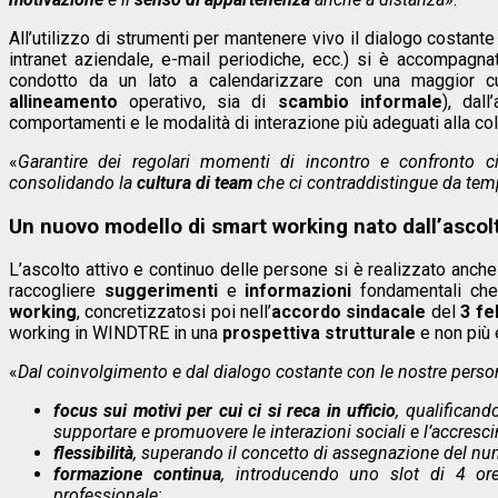
All’utilizzo di strumenti per mantenere vivo il dialogo costant
intranet aziendale, e-mail periodiche, ecc.) si è accompagnat
condotto da un lato a calendarizzare con una maggior 
allineamento
operativo, sia di
scambio informale
), dal
comportamenti e le modalità di interazione più adeguati alla co
«
Garantire dei regolari momenti di incontro e confronto 
consolidando la
cultura di team
che ci contraddistingue da te
Un nuovo modello di smart working nato dall’ascol
L’ascolto attivo e continuo delle persone si è realizzato anche
raccogliere
suggerimenti
e
informazioni
fondamentali che
working
, concretizzatosi poi nell’
accordo sindacale
del
3 fe
working in WINDTRE in una
prospettiva
strutturale
e non più 
«
Dal coinvolgimento e dal dialogo costante con le nostre perso
focus sui motivi per cui ci si reca in ufficio
, qualifican
supportare e promuovere le interazioni sociali e l’accresc
flessibilità
, superando il concetto di assegnazione del n
formazione continua
, introducendo uno slot di 4 or
professionale;