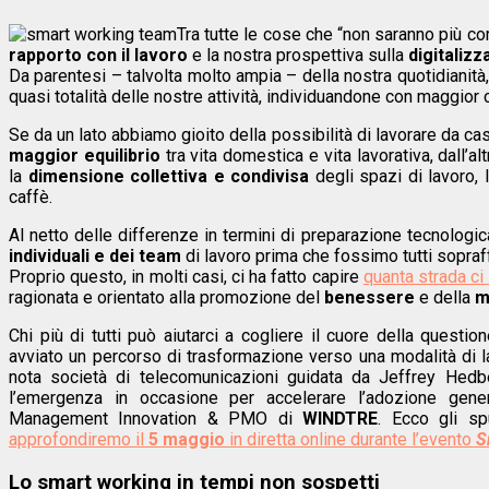
Tra tutte le cose che “non saranno più c
rapporto con il lavoro
e la nostra prospettiva sulla
digitaliz
Da parentesi – talvolta molto ampia – della nostra quotidianità, 
quasi totalità delle nostre attività, individuandone con maggior
Se da un lato abbiamo gioito della possibilità di lavorare da 
maggior equilibrio
tra vita domestica e vita lavorativa, dall’
la
dimensione collettiva e condivisa
degli spazi di lavoro, 
caffè.
Al netto delle differenze in termini di preparazione tecnologi
individuali e dei team
di lavoro prima che fossimo tutti sopraff
Proprio questo, in molti casi, ci ha fatto capire
quanta strada ci
ragionata e orientato alla promozione del
benessere
e della
m
Chi più di tutti può aiutarci a cogliere il cuore della quest
avviato un percorso di trasformazione verso una modalità di la
nota società di telecomunicazioni guidata da Jeffrey Hedb
l’emergenza in occasione per accelerare l’adozione gen
Management Innovation & PMO di
WINDTRE
. Ecco gli sp
approfondiremo il
5 maggio
in diretta online durante l’evento
S
Lo smart working in tempi non sospetti