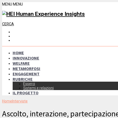
MENU
MENU
CERCA
HOME
INNOVAZIONE
WELFARE
METAMORFOSI
ENGAGEMENT
RUBRICHE
Esserci
Sistemi e relazioni
IL PROGETTO
Home
Interviste
Ascolto, interazione, partecipazio