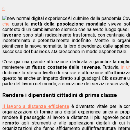
0
Al culmine della pandemia Cov
che
quasi la
metà della popolazione mondiale
viveva sot
contesto di un cambiamento sismico che ha avuto luogo quasi da
lavorare
sono stati radicalmente trasformati, con centinaia d
indeterminato e potenzialmente indefinito. Mentre le organ
pianificare la nuova normalità, la loro dipendenza dalle
applica
successo del business sta crescendo in modo esponenziale.
C’era già una grande attenzione dedicata a garantire la migl
mantenere un
flusso costante delle revenue
. Tuttavia,
in u
dedicare lo stesso livello di risorse e attenzione all’
ottimizza
questo ha anche un impatto diretto sui guadagni. Ciò assume u
parte del lavoro nel mondo, a eccezione dei servizi essenziali,
Rendere i dipendenti cittadini di prima classe
Il
lavoro a distanza efficiente
è diventato vitale per la co
organizzazioni di fornire una digital experience unica ai pro
rendere il passaggio al lavoro a distanza il più agevole poss
remoto
agli strumenti e alle applicazioni digitali di cui
organizzazioni che fanno affidamento sull’infrastruttura intern