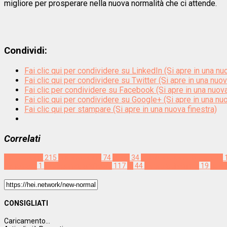
migliore per prosperare nella nuova normalità che ci attende.
Condividi:
Fai clic qui per condividere su LinkedIn (Si apre in una nu
Fai clic qui per condividere su Twitter (Si apre in una nuov
Fai clic per condividere su Facebook (Si apre in una nuova
Fai clic qui per condividere su Google+ (Si apre in una nuo
Fai clic qui per stampare (Si apre in una nuova finestra)
Correlati
Innovazione
215
automazione
74
cloud
34
collaborazione da remoto
Dynatrace
1
intelligenza artificiale
117
IT
44
lavoro a distanza
19
new 
CONSIGLIATI
Caricamento...