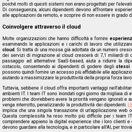
poiché molti di questi sistemi non erano progettati per l’elev
Di conseguenza, alcuni dipendenti devono affrontare esperien
alle applicazioni da remoto, e scoprire di non essere in grado 
Coinvolgere attraverso il cloud
Molte organizzazioni che hanno difficoltà a fornire
esperienze
esaminando le applicazioni e i carichi di lavoro che utilizzan
cloud
. Si tratta di una mossa già adottata da un numero cres
dei servizi di migrazione al cloud crescerà di 7,1 miliardi di d
passaggio ad alternative SaaS-based, aiuta a ridurre la di
ostacolo, consentendo ai dipendenti di godere degli
stessi 
possono quindi fornire un accesso più affidabile alle applicazi
aiutando a massimizzare la produttività della propria forza lav
Tuttavia, sebbene il cloud offra importanti vantaggi nell’abilit
ambienti IT. I team IT sono inondati ogni giorno da migliaia di 
problemi che dovrebbero avere la priorità vengano ignorati e a
venga interrotto, penalizzando la produttività dei dipendenti.
U
implica che una singola transazione di un’applicazione web 
Questa complessità ha reso molto più difficile per i team I
comprendere appieno la digital experience che i loro clienti 
devono guardare alla tecnologia, e in particolare all’AI, per trova