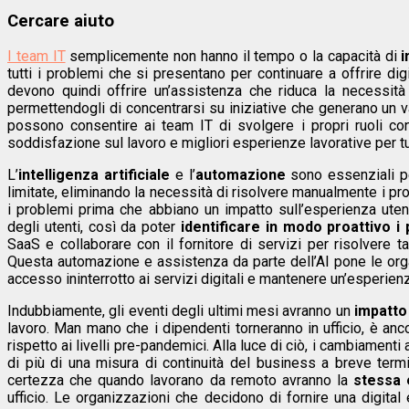
Cercare aiuto
I team IT
semplicemente non hanno il tempo o la capacità di
tutti i problemi che si presentano per continuare a offrire di
devono quindi offrire un’assistenza che riduca la necessità p
permettendogli di concentrarsi su iniziative che generano un v
possono consentire ai team IT di svolgere i propri ruoli co
soddisfazione sul lavoro e migliori esperienze lavorative per tut
L’
intelligenza artificiale
e l’
automazione
sono essenziali pe
limitate, eliminando la necessità di risolvere manualmente i pr
i problemi prima che abbiano un impatto sull’esperienza uten
degli utenti, così da poter
identificare in modo proattivo i
SaaS e collaborare con il fornitore di servizi per risolvere t
Questa automazione e assistenza da parte dell’AI pone le orga
accesso ininterrotto ai servizi digitali e mantenere un’esperienz
Indubbiamente, gli eventi degli ultimi mesi avranno un
impatto
lavoro. Man mano che i dipendenti torneranno in ufficio, è a
rispetto ai livelli pre-pandemici. Alla luce di ciò, i cambiame
di più di una misura di continuità del business a breve termi
certezza che quando lavorano da remoto avranno la
stessa 
ufficio. Le organizzazioni che decidono di fornire una digital