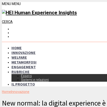
MENU
MENU
CERCA
HOME
INNOVAZIONE
WELFARE
METAMORFOSI
ENGAGEMENT
RUBRICHE
Esserci
Sistemi e relazioni
IL PROGETTO
Home
Innovazione
New normal: la digital experience è