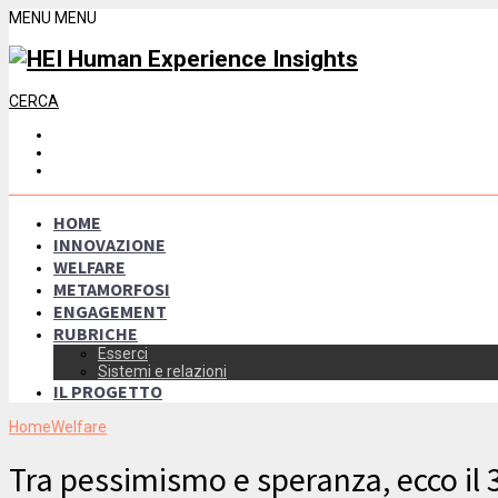
MENU
MENU
CERCA
HOME
INNOVAZIONE
WELFARE
METAMORFOSI
ENGAGEMENT
RUBRICHE
Esserci
Sistemi e relazioni
IL PROGETTO
Home
Welfare
Tra pessimismo e speranza, ecco i