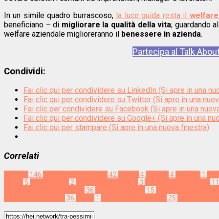
In un simile quadro burrascoso,
la luce guida resta il
welfare
beneficiano – di
migliorare la qualità della vita
; guardando al 
welfare aziendale miglioreranno il
benessere in azienda
.
Partecipa al Talk Abou
Condividi:
Fai clic qui per condividere su LinkedIn (Si apre in una nu
Fai clic qui per condividere su Twitter (Si apre in una nuov
Fai clic per condividere su Facebook (Si apre in una nuova
Fai clic qui per condividere su Google+ (Si apre in una nuo
Fai clic qui per stampare (Si apre in una nuova finestra)
Correlati
Welfare
146
benessere aziendale
42
Censis
4
conflitti
4
Credem
1
dig
lavoro
5
gap salariale
2
gestione dei conflitti
3
intelligenza artificiale
1
orientamento agli obiettivi
36
qualità della vita
15
Rapporto Censis-Eud
sicurezza sul lavoro
36
Snam
1
tecnologie intelligenti
25
tutele per il 