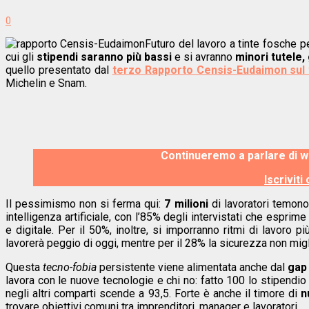
0
Futuro del lavoro a tinte fosche pe
cui gli
stipendi saranno più bassi
e si avranno
minori tutele,
quello presentato dal
terzo Rapporto Censis-Eudaimon sul 
Michelin e Snam.
Continueremo a parlare di w
Iscriviti
Il pessimismo non si ferma qui:
7 milioni
di lavoratori temon
intelligenza artificiale, con l’85% degli intervistati che espri
e digitale. Per il 50%, inoltre, si imporranno ritmi di lavoro pi
lavorerà peggio di oggi, mentre per il 28% la sicurezza non migl
Questa
tecno-fobia
persistente viene alimentata anche dal
gap 
lavora con le nuove tecnologie e chi no: fatto 100 lo stipendio 
negli altri comparti scende a 93,5. Forte è anche il timore di
n
trovare obiettivi comuni tra imprenditori, manager e lavoratori.