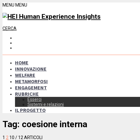
MENU
MENU
CERCA
HOME
INNOVAZIONE
WELFARE
METAMORFOSI
ENGAGEMENT
RUBRICHE
Esserci
Sistemi e relazioni
IL PROGETTO
Tag:
coesione interna
1
2
10
/ 12 ARTICOLI