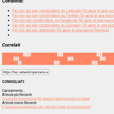
Condividi:
Fai clic qui per condividere su LinkedIn (Si apre in una nu
Fai clic qui per condividere su Twitter (Si apre in una nuov
Fai clic per condividere su Facebook (Si apre in una nuova
Fai clic qui per condividere su Google+ (Si apre in una nuo
Fai clic qui per stampare (Si apre in una nuova finestra)
Correlati
Metamorfosi
172
ascolto continuo
21
auto-organizzazione
11
bottom
interna
92
dialogo manager-collaboratori
12
lavoro distribuito
10
moti
openness
2
people engagement
33
rivoluzione culturale
59
senso di 
CONSIGLIATI
Caricamento...
Articoli più Recenti
Zucchetti monitora la HR digital transformation in Italia
Articoli meno Recenti
E-learning intelligente per colmare il gap di competenze