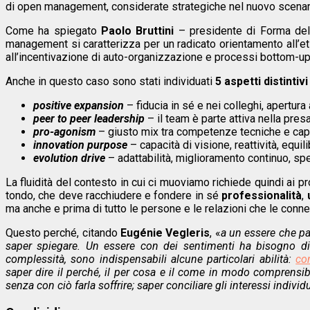
di open management, considerate strategiche nel nuovo scenari
Come ha spiegato
Paolo Bruttini
– presidente di Forma del 
management si caratterizza per un radicato orientamento all’etica
all’incentivazione di auto-organizzazione e processi bottom-up, 
Anche in questo caso sono stati individuati
5 aspetti distinti
positive expansion
– fiducia in sé e nei colleghi, apertur
peer to peer leadership
– il team è parte attiva nella pres
pro-agonism
– giusto mix tra competenze tecniche e capa
innovation purpose
– capacità di visione, reattività, equi
evolution drive
– adattabilità, miglioramento continuo, spe
La fluidità del contesto in cui ci muoviamo richiede quindi ai p
tondo, che deve racchiudere e fondere in sé
professionalità
,
ma anche e prima di tutto le persone e le relazioni che le conn
Questo perché, citando
Eugénie Vegleris
, «
a un essere che pa
saper spiegare. Un essere con dei sentimenti ha bisogno di 
complessità, sono indispensabili alcune particolari abilità:
co
saper dire il perché, il per cosa e il come in modo comprensibi
senza con ciò farla soffrire; saper conciliare gli interessi individu