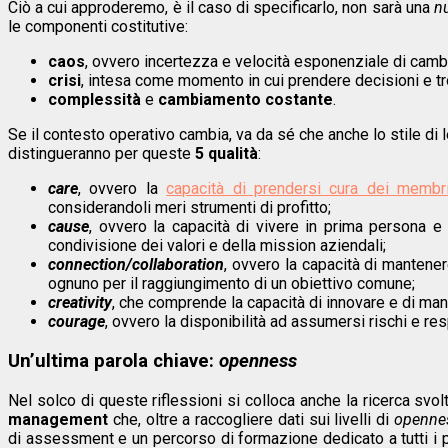
Ciò a cui approderemo, è il caso di specificarlo, non sarà una
n
le componenti costitutive:
caos
, ovvero incertezza e velocità esponenziale di cam
crisi
, intesa come momento in cui prendere decisioni e tr
complessità
e
cambiamento costante
.
Se il contesto operativo cambia, va da sé che anche lo stile d
distingueranno per queste
5 qualità
:
care
, ovvero la
capacità di prendersi cura dei membr
considerandoli meri strumenti di profitto;
cause
, ovvero la capacità di vivere in prima persona e 
condivisione dei valori e della mission aziendali;
connection/collaboration
, ovvero la capacità di mantener
ognuno per il raggiungimento di un obiettivo comune;
creativity
, che comprende la capacità di innovare e di man
courage
, ovvero la disponibilità ad assumersi rischi e resp
Un’ultima parola chiave:
openness
Nel solco di queste riflessioni si colloca anche la ricerca svo
management
che, oltre a raccogliere dati sui livelli di
openne
di assessment e un percorso di formazione dedicato a tutti i p