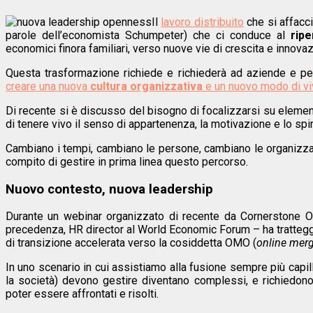
Il
lavoro distribuito
che si affacci
parole dell’economista Schumpeter) che ci conduce al
rip
economici finora familiari, verso nuove vie di crescita e innova
Questa trasformazione richiede e richiederà ad aziende e per
creare una nuova
cultura organizzativa
e un nuovo modo di viv
Di recente si è discusso del bisogno di focalizzarsi su elemen
di tenere vivo il senso di appartenenza, la motivazione e lo spir
Cambiano i tempi, cambiano le persone, cambiano le organizzaz
compito di gestire in prima linea questo percorso.
Nuovo contesto, nuova leadership
Durante un webinar organizzato di recente da Cornerstone
precedenza, HR director al World Economic Forum – ha tratteggi
di transizione accelerata verso la cosiddetta OMO (
online merg
In uno scenario in cui assistiamo alla fusione sempre più capil
la società) devono gestire diventano complessi, e richiedono
poter essere affrontati e risolti.