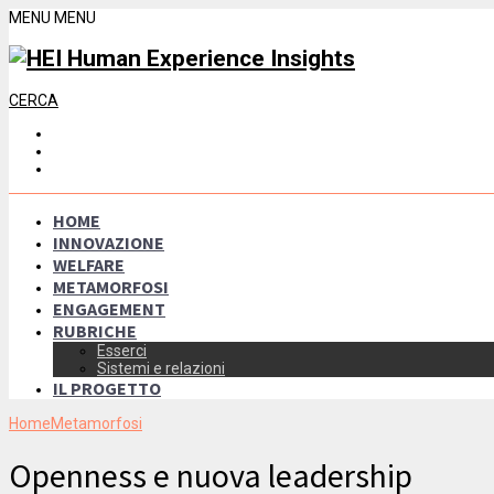
MENU
MENU
CERCA
HOME
INNOVAZIONE
WELFARE
METAMORFOSI
ENGAGEMENT
RUBRICHE
Esserci
Sistemi e relazioni
IL PROGETTO
Home
Metamorfosi
Openness e nuova leadership